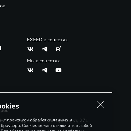
ов
EXEED в соцсетях
3
Мы в соцсетях
okies
рес
сь с
лининград, ​Московский проспект, 271
политикой обработки данных
и
 браузера. Cookies можно отключить в любой