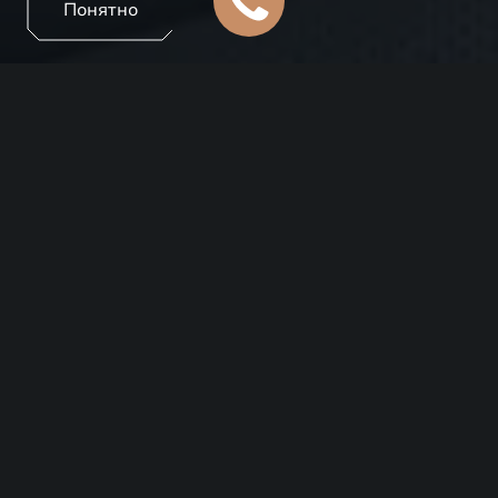
Понятно
Эмоции, которые невозможно подделать. Смотрите
прямые эфиры EXEED, чтобы первыми увидеть
новые модели, услышать мнения экспертов и узнать
о технологиях, меняющих представление о
комфорте и безопасности в автомобилях.
ЗАПИСЬ НА ТЕСТ-
ДРАЙВ
Выберите модель