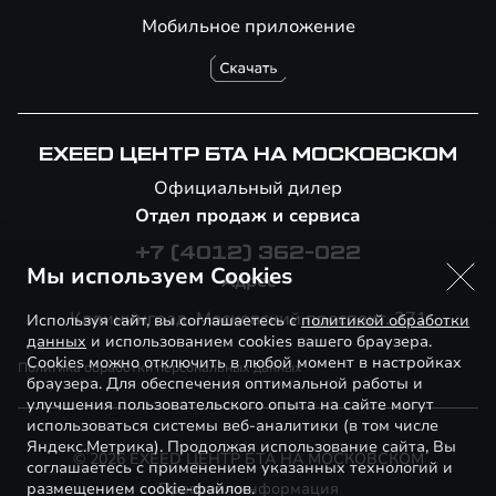
Мобильное приложение
EXEED ЦЕНТР БТА НА МОСКОВСКОМ
Официальный дилер
Отдел продаж и сервиса
+7 (4012) 362-022
Мы используем Cookies
Адрес
Калининград, ​Московский проспект, 271
Используя сайт, вы соглашаетесь с
политикой обработки
данных
и использованием cookies вашего браузера.
Cookies можно отключить в любой момент в настройках
Политика обработки персональных данных
браузера. Для обеспечения оптимальной работы и
улучшения пользовательского опыта на сайте могут
использоваться системы веб-аналитики (в том числе
Яндекс.Метрика). Продолжая использование сайта, Вы
© 2026 EXEED ЦЕНТР БТА НА МОСКОВСКОМ
соглашаетесь с применением указанных технологий и
размещением cookie-файлов.
Правовая информация