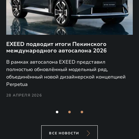
EXEED подводит итоги Пекинского
Д
международного автосалона 2026
E
в
а,
В рамках автосалона EXEED представил
EX
полностью обновлённый модельный ряд,
по
объединённый новой дизайнерской концепцией
(н
Perpetua
Co
28 АПРЕЛЯ 2026
24
ВСЕ НОВОСТИ