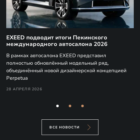
EXEED подводит итоги Пекинского
Д
международного автосалона 2026
E
в
а,
В рамках автосалона EXEED представил
EX
полностью обновлённый модельный ряд,
по
объединённый новой дизайнерской концепцией
(н
Perpetua
Co
28 АПРЕЛЯ 2026
24
ВСЕ НОВОСТИ