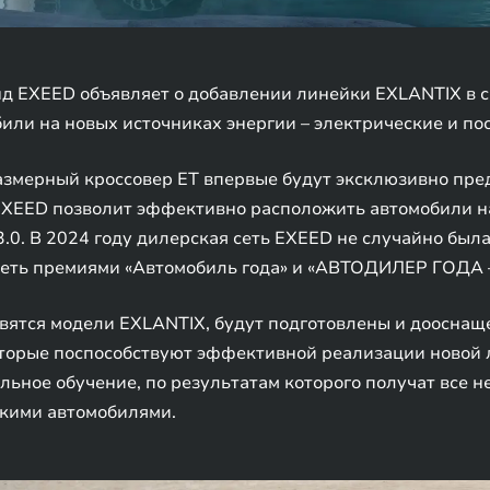
 EXEED объявляет о добавлении линейки EXLANTIX в св
или на новых источниках энергии – электрические и п
азмерный кроссовер ET впервые будут эксклюзивно пре
EXEED позволит эффективно расположить автомобили на
3.0. В 2024 году дилерская сеть EXEED не случайно был
еть премиями «Автомобиль года» и «АВТОДИЛЕР ГОДА –
явятся модели EXLANTIX, будут подготовлены и доосна
оторые поспособствуют эффективной реализации новой 
ьное обучение, по результатам которого получат все 
скими автомобилями.