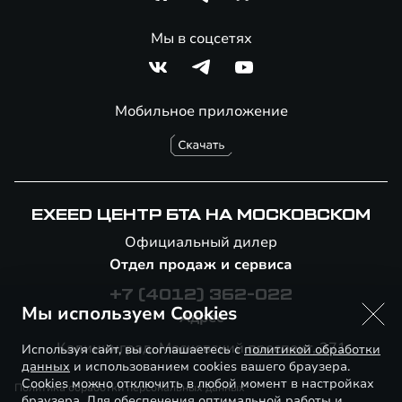
Мы в соцсетях
Мобильное приложение
EXEED ЦЕНТР БТА НА МОСКОВСКОМ
Официальный дилер
Отдел продаж и сервиса
+7 (4012) 362-022
Мы используем Cookies
Адрес
Калининград, ​Московский проспект, 271
Используя сайт, вы соглашаетесь с
политикой обработки
данных
и использованием cookies вашего браузера.
Cookies можно отключить в любой момент в настройках
Политика обработки персональных данных
браузера. Для обеспечения оптимальной работы и