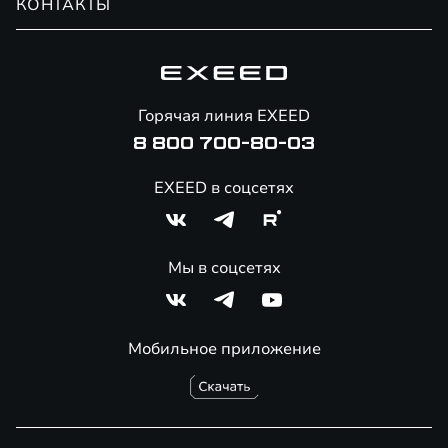
КОНТАКТЫ
Сервис
Специальные предложения
Технологии EXEED
Гарантия EXEED
Корпоративным клиентам
Знаковые клиенты EXEED
Помощь на дорогах
Способы оплаты
Онлайн-магазин аксессуаров
Горячая линия EXEED
8 800 700-80-03
EXEED в соцсетях
Мы в соцсетях
Мобильное приложение