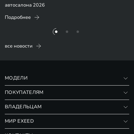
автосалона 2026
Подробнее
все новости
МОДЕЛИ
VX
ПОКУПАТЕЛЯМ
RX
Записаться на тест-драйв
ВЛАДЕЛЬЦАМ
Финансовые программы
Личный кабинет
МИР EXEED
Страхование
Записаться на сервис
Обмен / Trade-in
Новости и события