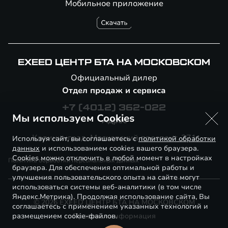
Мобильное приложение
EXEED ЦЕНТР БТА НА МОСКОВСКОМ
Официальный дилер
Отдел продаж и сервиса
+7 (4012) 362-022
Мы используем Cookies
Адрес
Калининград, ​Московский проспект, 271
Используя сайт, вы соглашаетесь с
политикой обработки
данных
и использованием cookies вашего браузера.
Cookies можно отключить в любой момент в настройках
Политика обработки персональных данных
браузера. Для обеспечения оптимальной работы и
улучшения пользовательского опыта на сайте могут
использоваться системы веб-аналитики (в том числе
Яндекс.Метрика). Продолжая использование сайта, Вы
© 2026 EXEED ЦЕНТР БТА НА МОСКОВСКОМ
соглашаетесь с применением указанных технологий и
размещением cookie-файлов.
Правовая информация