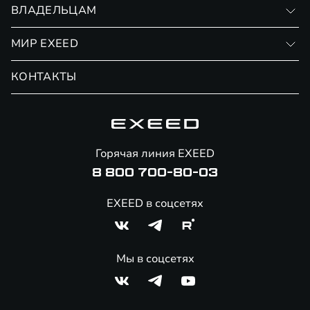
Записаться на тест-драйв
ВЛАДЕЛЬЦАМ
Финансовые программы
Личный кабинет
МИР EXEED
Страхование
Записаться на сервис
Обмен / Trade-in
Новости и события
КОНТАКТЫ
Сервис
Специальные предложения
Технологии EXEED
Гарантия EXEED
Корпоративным клиентам
Знаковые клиенты EXEED
Помощь на дорогах
Способы оплаты
Онлайн-магазин аксессуаров
Горячая линия EXEED
8 800 700-80-03
EXEED в соцсетях
Мы в соцсетях